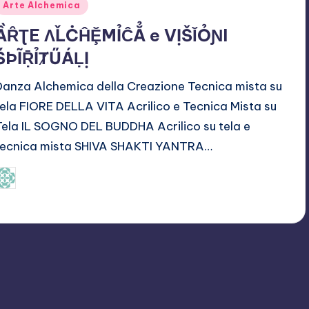
Posted
Arte Alchemica
n
ẦȒƮE ɅĽĊĤḜMỈĈẲ e VỊŠĬỎƝI
ŚÞĨṜỈȾŰÁḶỊ
Danza Alchemica della Creazione Tecnica mista su
tela FIORE DELLA VITA Acrilico e Tecnica Mista su
Tela IL SOGNO DEL BUDDHA Acrilico su tela e
tecnica mista SHIVA SHAKTI YANTRA…
Punam Devi
April 5, 2021
osted
y