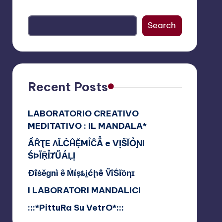
Search
Recent Posts
LABORATORIO CREATIVO
MEDITATIVO : IL MANDALA*
ẦȒƮE ɅĽĊĤḜMỈĈẲ e VỊŠĬỎƝI
ŚÞĨṜỈȾŰÁḶỊ
Ðîṡĕǥnì ȇ Ṁíșȶḭćḩê ṼîṦĩȍƞɪ
I LABORATORI MANDALICI
:::*PittuRa Su VetrO*:::