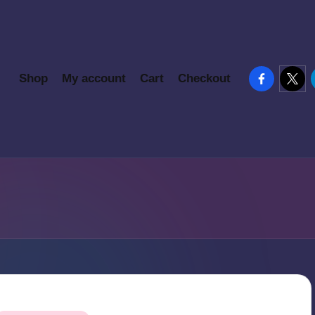
facebook.c
twitte
Shop
My account
Cart
Checkout