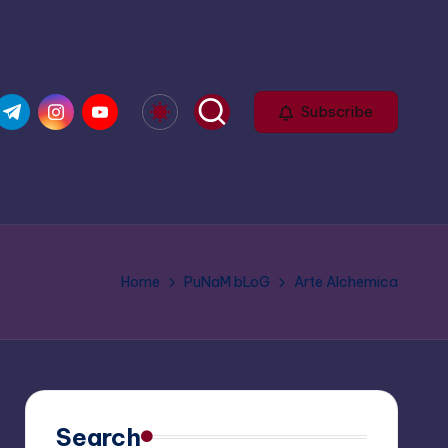
om
r.com
t.me
instagram.com
youtube.com
Subscribe
Home
PuNaM bLoG
Arte Alchemica
Search